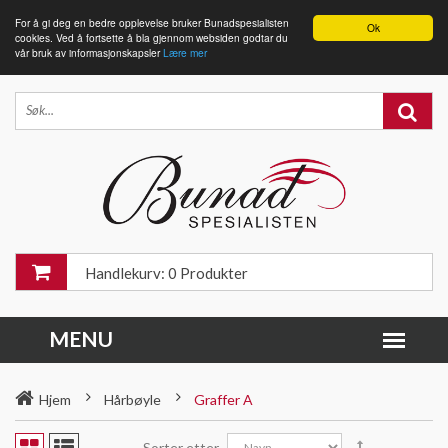
For å gi deg en bedre opplevelse bruker Bunadspesialisten
Ok
cookies. Ved å fortsette å bla gjennom websiden godtar du
vår bruk av informasjonskapsler
Lære mer
Handlekurv: 0 Produkter
Hjem
Hårbøyle
Graffer A
Sorter etter