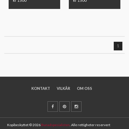
kr 1500
kr 1500
1
KONTAKT
VILKÅR
OM OSS
Kopibeskyttet © 2026
Bunadspesialisten
. Alle rettigheter reservert