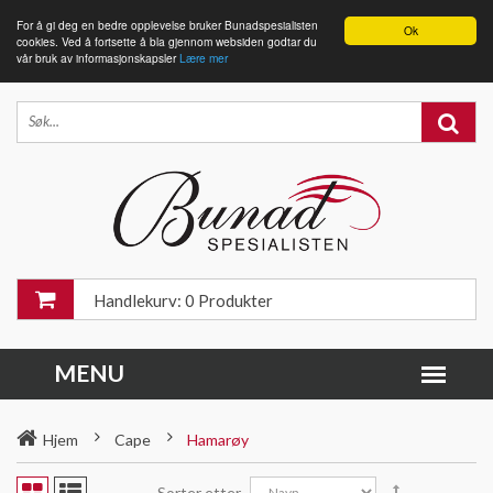
For å gi deg en bedre opplevelse bruker Bunadspesialisten
Ok
cookies. Ved å fortsette å bla gjennom websiden godtar du
vår bruk av informasjonskapsler
Lære mer
Handlekurv: 0 Produkter
Hjem
Cape
Hamarøy
Sorter etter