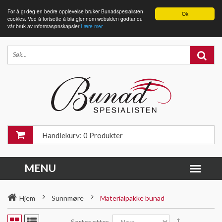
For å gi deg en bedre opplevelse bruker Bunadspesialisten
Ok
cookies. Ved å fortsette å bla gjennom websiden godtar du
vår bruk av informasjonskapsler
Lære mer
Handlekurv: 0 Produkter
Hjem
Sunnmøre
Materialpakke bunad
Sorter etter