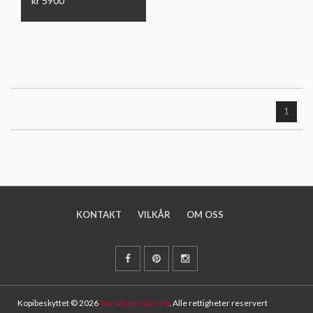
kr 5900
1
KONTAKT
VILKÅR
OM OSS
Kopibeskyttet © 2026
Bunadspesialisten
. Alle rettigheter reservert