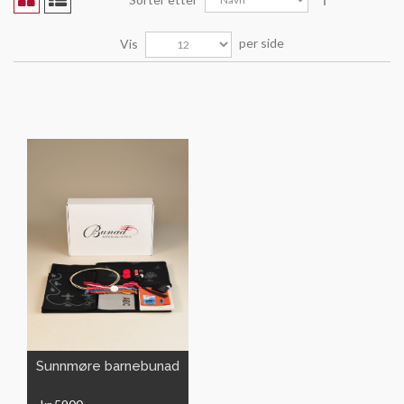
per side
Vis
VIS
Sunnmøre barnebunad