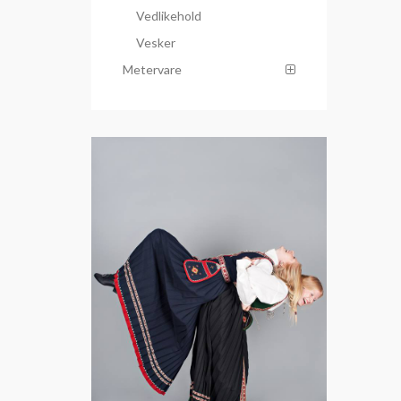
Vedlikehold
Vesker
Metervare