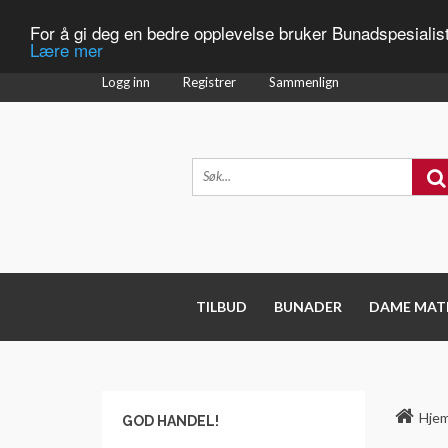
For å gi deg en bedre opplevelse bruker Bunadspesialis
Lære mer
Logg inn
Registrer
Sammenlign
TILBUD
BUNADER
DAME MAT
Hje
GOD HANDEL!