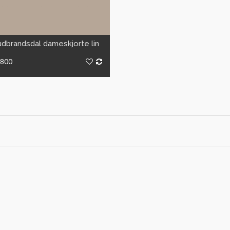
VIS
dbrandsdal dameskjorte lin
6800