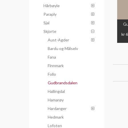
Hårbøyle
Paraply
Sjal
Gu
Skjorte
kr 
Aust-Agder
Bardu og Målselv
Fana
Finnmark
Follo
Gudbrandsdalen
Hallingdal
Hamarøy
Hardanger
Hedmark
Lofoten