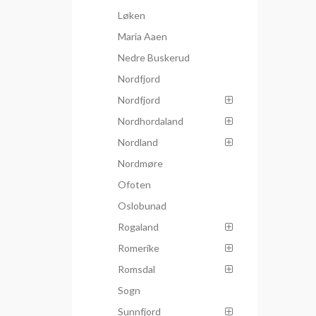
Løken
Maria Aaen
Nedre Buskerud
Nordfjord
Nordfjord
Nordhordaland
Nordland
Nordmøre
Ofoten
Oslobunad
Rogaland
Romerike
Romsdal
Sogn
Sunnfjord