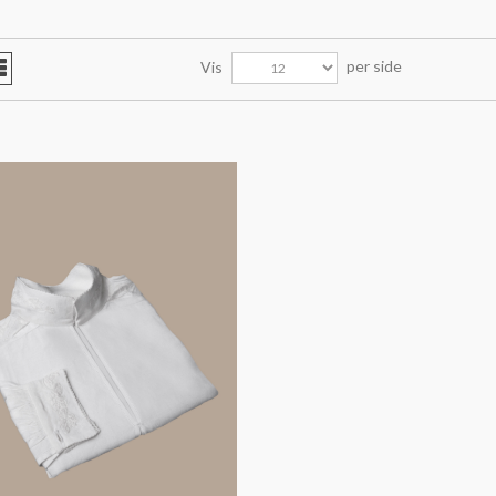
per side
Vis