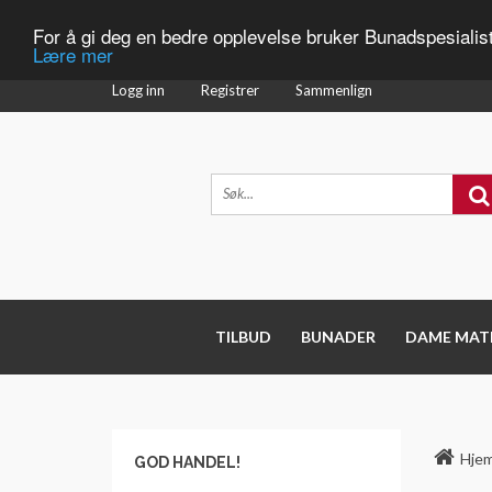
For å gi deg en bedre opplevelse bruker Bunadspesialis
Lære mer
Logg inn
Registrer
Sammenlign
TILBUD
BUNADER
DAME MAT
Hje
GOD HANDEL!