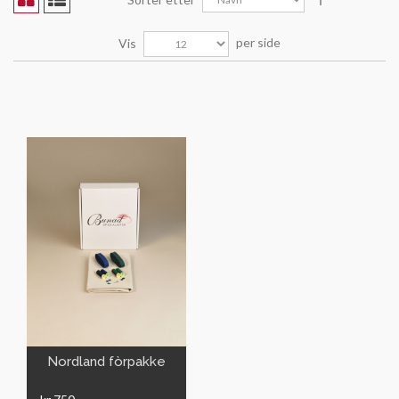
per side
Vis
VIS
Nordland fòrpakke