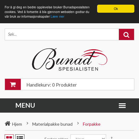
For å gi deg en bedre opplevelse bruker Bunadspesialisten
Ok
cookies. Ved å fortsette å bla gjennom websiden godtar du
vår bruk av informasjonskapsler
Lære mer
Handlekurv: 0 Produkter
Hjem
Materialpakke bunad
Forpakke
Sorter etter