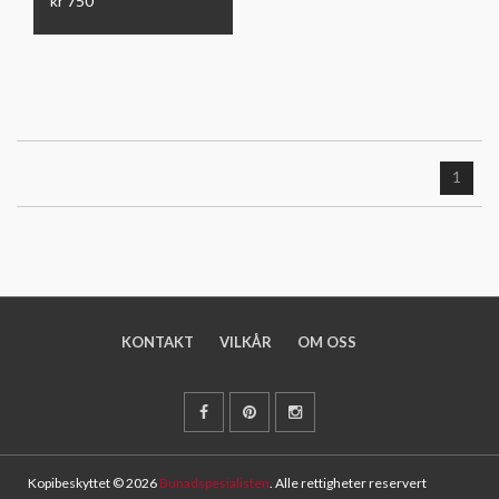
kr 750
1
KONTAKT
VILKÅR
OM OSS
Kopibeskyttet © 2026
Bunadspesialisten
. Alle rettigheter reservert