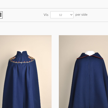
per side
Vis