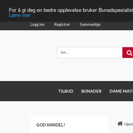
For å gi deg en bedre opplevelse bruker Bunadspesialis
Lære mer
Logg inn
Registrer
Sammenlign
TILBUD
BUNADER
DAME MAT
Hje
GOD HANDEL!